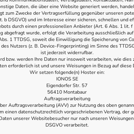
 und Kommunikationsdaten, Vertragsdaten, Kontaktdaten, Nam
nstige Daten, die über eine Website generiert werden, hande
lgt zum Zwecke der Vertragserfüllung gegenüber unseren pot
it. b DSGVO) und im Interesse einer sicheren, schnellen und ef
ots durch einen professionellen Anbieter (Art. 6 Abs. 1 lit. 
 abgefragt wurde, erfolgt die Verarbeitung ausschließlich au
Abs. 1 TTDSG, soweit die Einwilligung die Speicherung von Coo
 des Nutzers (z. B. Device-Fingerprinting) im Sinne des TTDSG
ist jederzeit widerrufbar.
rd bzw. werden Ihre Daten nur insoweit verarbeiten, wie dies z
ten erforderlich ist und unsere Weisungen in Bezug auf diese
Wir setzen folgende(n) Hoster ein:
IONOS SE
Eigendorfer Str. 57
56410 Montabaur
Auftragsverarbeitung
über Auftragsverarbeitung (AVV) zur Nutzung des oben genann
um einen datenschutzrechtlich vorgeschriebenen Vertrag, der g
aten unserer Websitebesucher nur nach unseren Weisungen 
DSGVO verarbeitet.