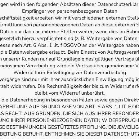
gen wird in den folgenden Absätzen dieser Datenschutzerkläru
Empfänger von personenbezogenen Daten
häftstätigkeit arbeiten wir mit verschiedenen externen Stel
ermittlung von personenbezogenen Daten an diese externen St
aten nur dann an externe Stellen weiter, wenn dies im Rahme
 gesetzlich hierzu verpflichtet sind (z. B. Weitergabe von Dat
eresse nach Art. 6 Abs. 1 lit. f DSGVO an der Weitergabe habe
die Datenweitergabe erlaubt. Beim Einsatz von Auftragsverar
unserer Kunden nur auf Grundlage eines gültigen Vertrags ü
gemeinsamen Verarbeitung wird ein Vertrag über gemeinsame V
Widerruf Ihrer Einwilligung zur Datenverarbeitung
orgänge sind nur mit Ihrer ausdrücklichen Einwilligung möglic
erzeit widerrufen. Die Rechtmäßigkeit der bis zum Widerruf e
bleibt vom Widerruf unberührt.
 die Datenerhebung in besonderen Fällen sowie gegen Direk
RBEITUNG AUF GRUNDLAGE VON ART. 6 ABS. 1 LIT. E OD
AS RECHT, AUS GRÜNDEN, DIE SICH AUS IHRER BESONDE
UNG IHRER PERSONENBEZOGENEN DATEN WIDERSPRUCH E
ESE BESTIMMUNGEN GESTÜTZTES PROFILING. DIE JEWEIL
RBEITUNG BERUHT, ENTNEHMEN SIE DIESER DATENSCHUT