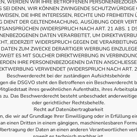
EN, WERDEN WIR IHRE BETROFFENEN PERSONENBEZOGEN
ES SEI DENN, WIR KÖNNEN ZWINGENDE SCHUTZWÜRDIGE 
ISEN, DIE IHRE INTERESSEN, RECHTE UND FREIHEITEN
G DIENT DER GELTENDMACHUNG, AUSÜBUNG ODER VERT
TSANSPRÜCHEN (WIDERSPRUCH NACH ART. 21 ABS. 1 DS
NENBEZOGENEN DATEN VERARBEITET, UM DIREKTWERBUN
CHT, JEDERZEIT WIDERSPRUCH GEGEN DIE VERARBEITUNG
DATEN ZUM ZWECKE DERARTIGER WERBUNG EINZULEGEN;
SOWEIT ES MIT SOLCHER DIREKTWERBUNG IN VERBINDUNG
ERDEN IHRE PERSONENBEZOGENEN DATEN ANSCHLIESSE
EKTWERBUNG VERWENDET (WIDERSPRUCH NACH ART. 21
Beschwerde­recht bei der zuständigen Aufsichts­behörde
egen die DSGVO steht den Betroffenen ein Beschwerderecht be
itgliedstaat ihres gewöhnlichen Aufenthalts, ihres Arbeitspla
 zu. Das Beschwerderecht besteht unbeschadet anderweitiger
oder gerichtlicher Rechtsbehelfe.
Recht auf Daten­übertrag­barkeit
, die wir auf Grundlage Ihrer Einwilligung oder in Erfüllung e
r an einen Dritten in einem gängigen, maschinenlesbaren Form
 Übertragung der Daten an einen anderen Verantwortlichen verla
soweit es technisch machbar ist.