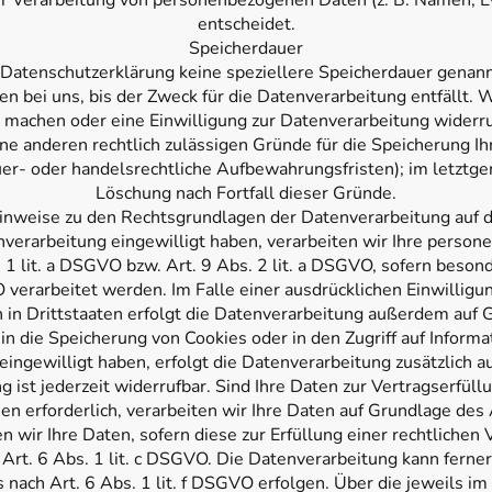
r Verarbeitung von personenbezogenen Daten (z. B. Namen, E
entscheidet.
Speicherdauer
 Datenschutzerklärung keine speziellere Speicherdauer genann
 bei uns, bis der Zweck für die Datenverarbeitung entfällt. W
machen oder eine Einwilligung zur Datenverarbeitung widerr
eine anderen rechtlich zulässigen Gründe für die Speicherung 
uer- oder handelsrechtliche Aufbewahrungsfristen); im letztgen
Löschung nach Fortfall dieser Gründe.
nweise zu den Rechtsgrundlagen der Datenverarbeitung auf 
enverarbeitung eingewilligt haben, verarbeiten wir Ihre perso
 1 lit. a DSGVO bzw. Art. 9 Abs. 2 lit. a DSGVO, sofern beso
verarbeitet werden. Im Falle einer ausdrücklichen Einwilligu
in Drittstaaten erfolgt die Datenverarbeitung außerdem auf G
in die Speicherung von Cookies oder in den Zugriff auf Informat
 eingewilligt haben, erfolgt die Datenverarbeitung zusätzlich 
 ist jederzeit widerrufbar. Sind Ihre Daten zur Vertragserfül
n erforderlich, verarbeiten wir Ihre Daten auf Grundlage des A
 wir Ihre Daten, sofern diese zur Erfüllung einer rechtlichen V
 Art. 6 Abs. 1 lit. c DSGVO. Die Datenverarbeitung kann ferne
 nach Art. 6 Abs. 1 lit. f DSGVO erfolgen. Über die jeweils im 