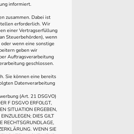
ng informiert.
len zusammen. Dabei ist
ellen erforderlich. Wir
n einer Vertragserfüllung
en an Steuerbehörden), wenn
n oder wenn eine sonstige
beitern geben wir
ber Auftragsverarbeitung
erarbeitung geschlossen.
h. Sie können eine bereits
rfolgten Datenverarbeitung
twerbung (Art. 21 DSGVO)
ER F DSGVO ERFOLGT,
REN SITUATION ERGEBEN,
INZULEGEN; DIES GILT
IGE RECHTSGRUNDLAGE,
ZERKLÄRUNG. WENN SIE